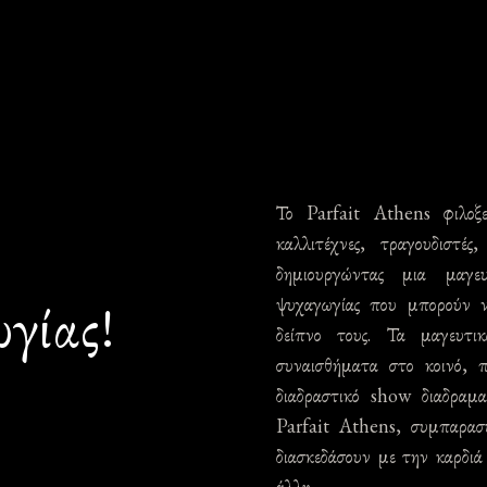
Το Parfait Athens φιλοξ
καλλιτέχνες, τραγουδιστέ
η
δημιουργώντας μια μαγε
ψυχαγωγίας που μπορούν ν
γίας!
δείπνο τους. Τα μαγευτι
συναισθήματα στο κοινό, 
διαδραστικό show διαδραμα
Parfait Athens, συμπαρασ
διασκεδάσουν με την καρδιά 
άλλη.